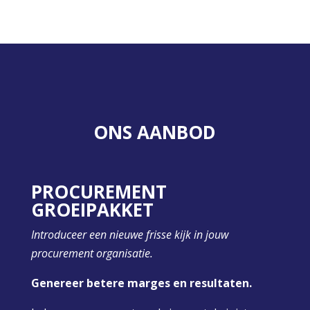
Procurement & Supply chain support.
Procurement & Supply chain support.
Procurement & Supply chain support.
Analyse en optimalisatie van het aankoopdepartement.
Analyse en optimalisatie van het aankoopdepartement.
ONS AANBOD
PROCUREMENT
GROEIPAKKET
Introduceer een nieuwe frisse kijk in jouw
procurement organisatie.
Genereer betere marges en resultaten.