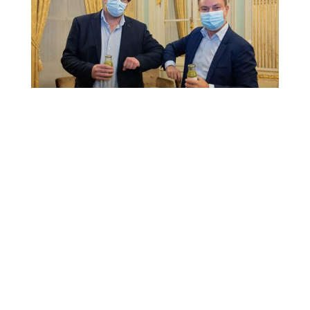
Elke deelnemer kreeg ook een duurzaam 2
HUM notitieboekje en een heerlijk natuurlijk
drankje van Moussa’s Bissap.